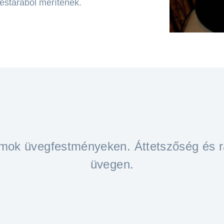
estárából merítenek.
mok üvegfestményeken. Áttetszőség és 
üvegen.