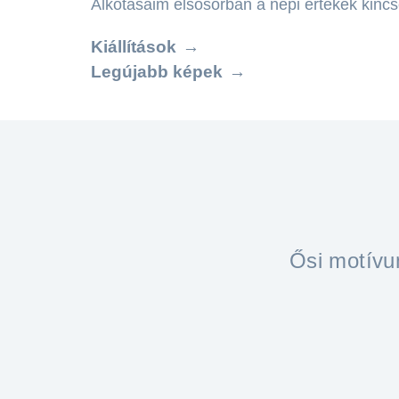
Alkotásaim elsősorban a népi értékek kincs
Kiállítások
Legújabb képek
Ősi motívu