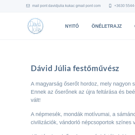
mail pont davidjulia kukac gmail pont com
+3630 5544
NYITÓ
ÖNÉLETRAJZ
Dávid Júlia festőművész
A magyarság őserőt hordoz, mely nagyon sok
Ennek az őserőnek az újra feltárása és b
vált!
A népmesék, mondák motívumai, a sámánok é
civilizációk, vándorló népcsoportok színes v