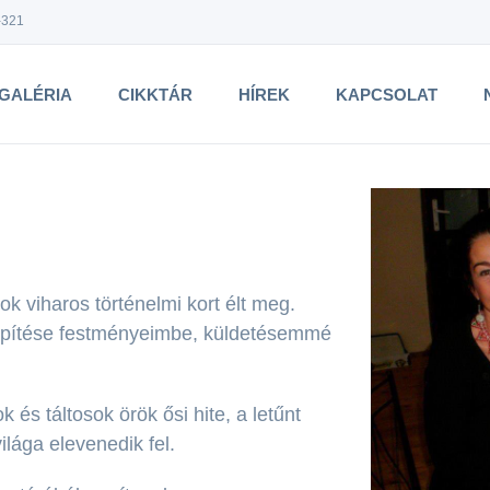
-321
GALÉRIA
CIKKTÁR
HÍREK
KAPCSOLAT
 viharos történelmi kort élt meg.
eépítése festményeimbe, küldetésemmé
s táltosok örök ősi hite, a letűnt
ilága elevenedik fel.